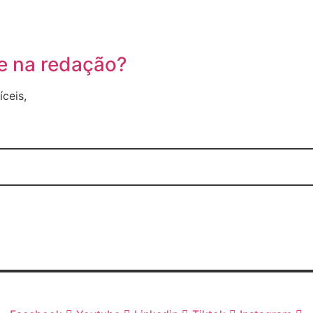
e na redação?
ceis,