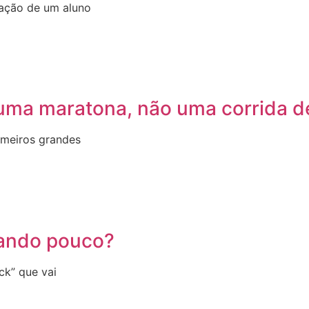
ação de um aluno
 uma maratona, não uma corrida d
imeiros grandes
dando pouco?
ck” que vai