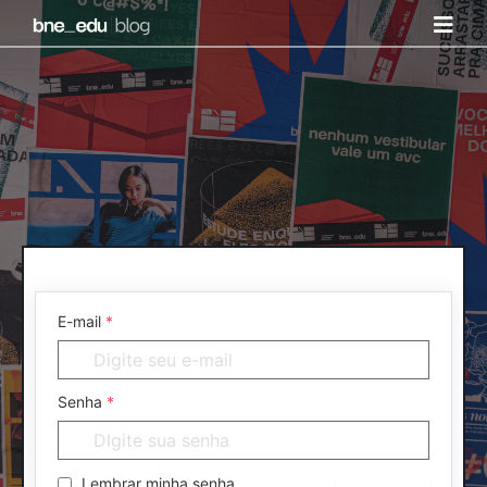
E-mail
*
Senha
*
Lembrar minha senha