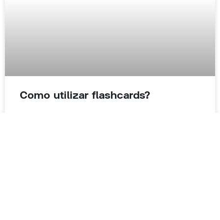
Como utilizar flashcards?
O esquecimento de um determinado conteúdo tende a vir
com o passar
LER MAIS »
08/04/2022
Nenhum comentário