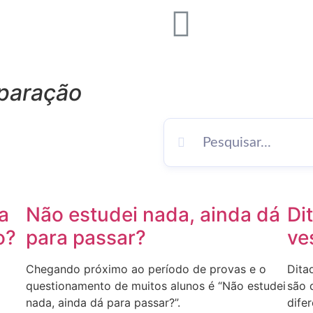
paração
a
Não estudei nada, ainda dá
Di
o?
para passar?
ve
Chegando próximo ao período de provas e o
Dita
questionamento de muitos alunos é “Não estudei
são 
nada, ainda dá para passar?”.
difer