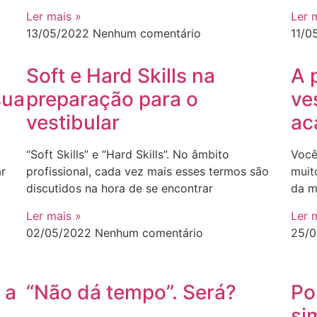
Ler mais »
Ler 
13/05/2022
Nenhum comentário
11/0
Soft e Hard Skills na
A 
sua
preparação para o
ves
vestibular
ac
“Soft Skills” e “Hard Skills”. No âmbito
Você
r
profissional, cada vez mais esses termos são
muit
discutidos na hora de se encontrar
da m
Ler mais »
Ler 
02/05/2022
Nenhum comentário
25/
 a
“Não dá tempo”. Será?
Po
si