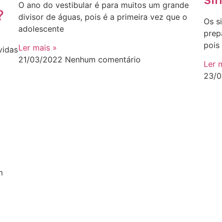
O ano do vestibular é para muitos um grande
?
divisor de águas, pois é a primeira vez que o
Os s
adolescente
prep
pois
Ler mais »
vidas
21/03/2022
Nenhum comentário
Ler 
23/
i
m